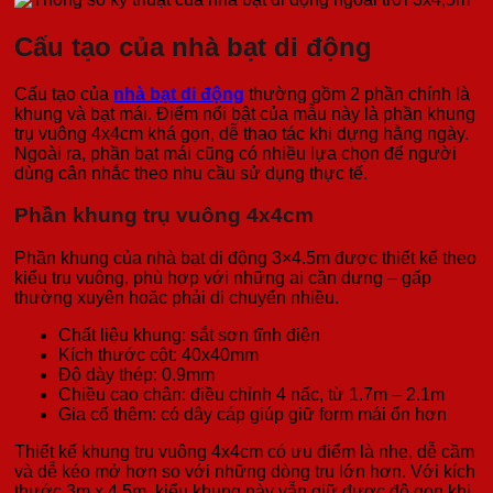
Cấu tạo của nhà bạt di động
Cấu tạo của
nhà bạt di động
thường gồm 2 phần chính là
khung và bạt mái. Điểm nổi bật của mẫu này là phần khung
trụ vuông 4x4cm khá gọn, dễ thao tác khi dựng hằng ngày.
Ngoài ra, phần bạt mái cũng có nhiều lựa chọn để người
dùng cân nhắc theo nhu cầu sử dụng thực tế.
Phần khung trụ vuông 4x4cm
Phần khung của nhà bạt di động 3×4.5m được thiết kế theo
kiểu trụ vuông, phù hợp với những ai cần dựng – gấp
thường xuyên hoặc phải di chuyển nhiều.
Chất liệu khung: sắt sơn tĩnh điện
Kích thước cột: 40x40mm
Độ dày thép: 0.9mm
Chiều cao chân: điều chỉnh 4 nấc, từ 1.7m – 2.1m
Gia cố thêm: có dây cáp giúp giữ form mái ổn hơn
Thiết kế khung trụ vuông 4x4cm có ưu điểm là nhẹ, dễ cầm
và dễ kéo mở hơn so với những dòng trụ lớn hơn. Với kích
thước 3m x 4.5m, kiểu khung này vẫn giữ được độ gọn khi