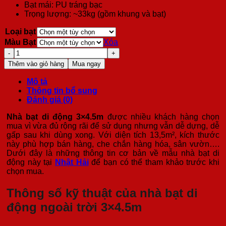
Bạt mái: PU tráng bạc
Trọng lượng: ~33kg (gồm khung và bạt)
Loại bạt
Màu Bạt
Xóa
Nhà
Bạt
Thêm vào giỏ hàng
Mua ngay
Di
Động
Mô tả
3x4.5m
Thông tin bổ sung
Gấp
Đánh giá (0)
Gọn
số
Nhà bạt di động 3×4.5m
được nhiều khách hàng chọn
lượng
mua vì vừa đủ rộng rãi để sử dụng nhưng vẫn dễ dựng, dễ
gấp sau khi dùng xong. Với diện tích 13,5m², kích thước
này phù hợp
bán hàng, che chắn hàng hóa, sân vườn….
Dưới đây là những thông tin cơ bản về mẫu nhà bạt di
động này tại
Nhật Hải
để bạn có thể tham khảo trước khi
chọn mua.
Thông số kỹ thuật của nhà bạt di
động ngoài trời 3×4.5m