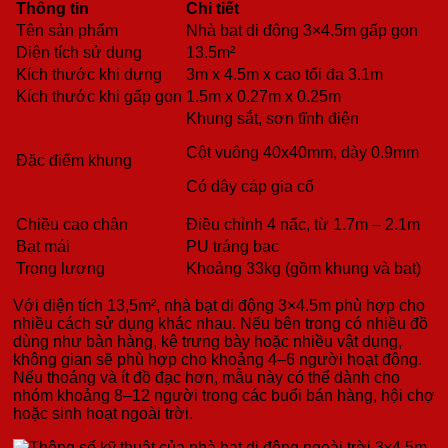
Thông tin
Chi tiết
Tên sản phẩm
Nhà bạt di động 3×4.5m gấp gọn
Diện tích sử dụng
13.5m²
Kích thước khi dựng
3m x 4.5m x cao tối đa 3.1m
Kích thước khi gấp gọn
1.5m x 0.27m x 0.25m
Khung sắt, sơn tĩnh điện
Cột vuông 40x40mm, dày 0.9mm
Đặc điểm khung
Có dây cáp gia cố
Chiều cao chân
Điều chỉnh 4 nấc, từ 1.7m – 2.1m
Bạt mái
PU tráng bạc
Trọng lượng
Khoảng 33kg (gồm khung và bạt)
Với diện tích 13,5m², nhà bạt di động 3×4.5m phù hợp cho
nhiều cách sử dụng khác nhau. Nếu bên trong có nhiều đồ
dùng như bàn hàng, kệ trưng bày hoặc nhiều vật dụng,
không gian sẽ phù hợp cho khoảng 4–6 người hoạt động.
Nếu thoáng và ít đồ đạc hơn, mẫu này có thể dành cho
nhóm khoảng 8–12 người trong các buổi bán hàng, hội chợ
hoặc sinh hoạt ngoài trời.