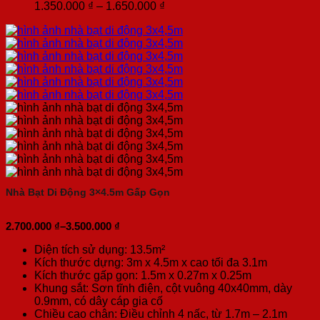
1.500.000 ₫
Khoảng
1.350.000
₫
–
1.650.000
₫
giá:
từ
1.350.000 ₫
đến
1.650.000 ₫
Nhà Bạt Di Động 3×4.5m Gấp Gọn
2.700.000
₫
–
3.500.000
₫
Khoảng
giá:
Diện tích sử dụng: 13.5m²
từ
Kích thước dựng: 3m x 4.5m x cao tối đa 3.1m
2.700.000 ₫
Kích thước gấp gọn: 1.5m x 0.27m x 0.25m
đến
Khung sắt: Sơn tĩnh điện, cột vuông 40x40mm, dày
3.500.000 ₫
0.9mm, có dây cáp gia cố
Chiều cao chân: Điều chỉnh 4 nấc, từ 1.7m – 2.1m