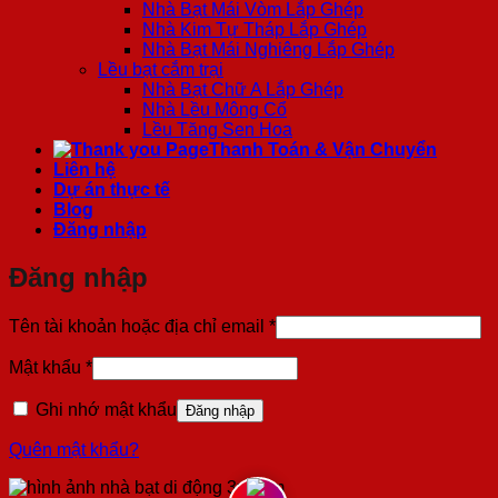
Nhà Bạt Mái Vòm Lắp Ghép
Nhà Kim Tự Tháp Lắp Ghép
Nhà Bạt Mái Nghiêng Lắp Ghép
Lều bạt cắm trại
Nhà Bạt Chữ A Lắp Ghép
Nhà Lều Mông Cổ
Lều Tăng Sen Hoa
Thanh Toán & Vận Chuyển
Liên hệ
Dự án thực tế
Blog
Đăng nhập
Đăng nhập
Bắt
Tên tài khoản hoặc địa chỉ email
*
buộc
Bắt
Mật khẩu
*
buộc
Ghi nhớ mật khẩu
Đăng nhập
Quên mật khẩu?