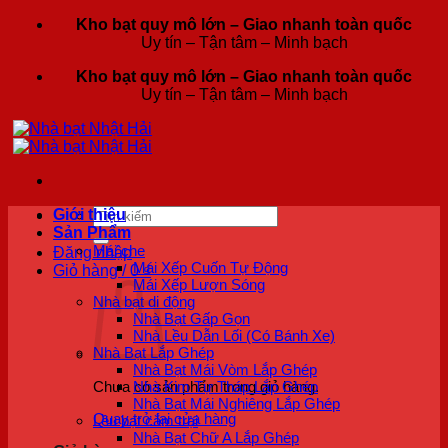
Bỏ
Kho bạt quy mô lớn – Giao nhanh toàn quốc
qua
Uy tín – Tận tâm – Minh bạch
nội
Kho bạt quy mô lớn – Giao nhanh toàn quốc
dung
Uy tín – Tận tâm – Minh bạch
Tìm
Giới thiệu
kiếm:
Sản Phẩm
Mái che
Đăng nhập
Mái Xếp Cuốn Tự Động
Giỏ hàng /
0
₫
Mái Xếp Lượn Sóng
Nhà bạt di động
Nhà Bạt Gấp Gọn
Nhà Lều Dẫn Lối (Có Bánh Xe)
Nhà Bạt Lắp Ghép
Nhà Bạt Mái Vòm Lắp Ghép
Nhà Kim Tự Tháp Lắp Ghép
Chưa có sản phẩm trong giỏ hàng.
Nhà Bạt Mái Nghiêng Lắp Ghép
Quay trở lại cửa hàng
Lều bạt cắm trại
Nhà Bạt Chữ A Lắp Ghép