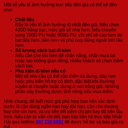
Một số yếu tố ảnh hưởng trực tiếp đến giá có thể kể đến
như:
Chất liệu
Đây là yếu tố ảnh hưởng rõ nhất đến giá. Nếu chọn
420D tráng bạc, mức giá sẽ nhẹ hơn. Nếu chuyển
sang 700D PU hoặc 900D PU, chi phí sẽ cao hơn do
bạt dày hơn, bền hơn và phù hợp dùng ngoài trời lâu
hơn.
Số lượng vách bạt đi kèm
Nếu cần che kín hơn để chắn nắng, chắn mưa tạt
hoặc tạo không gian riêng, nhiều khách sẽ chọn thêm
vách bạt.
Phụ kiện đi kèm nếu có
Một số nhu cầu có thể cần thêm túi đựng, dây neo
hoặc phụ kiện hỗ trợ cố định, đặc biệt khi thường
xuyên di chuyển hoặc dựng ở nơi trống gió. Những
phần này thường được tính riêng nếu mua thêm.
Nhìn chung, để biết mức giá phù hợp bạn nên xác định
trước là cần dùng ngắn hạn hay dài hạn, cần che thoáng
hay che kín hơn, và ưu tiên tiết kiệm chi phí hay độ bền lâu
hơn. Nếu cần tư vấn chi tiết, bạn hãy liên hệ trực tiếp Nhật
Hải qua hotline
097 118 9992
để được hỗ trợ và báo giá cụ
thể.