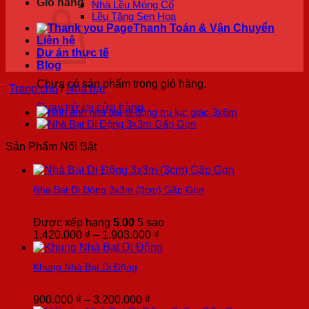
Giỏ hàng
Nhà Lều Mông Cổ
Lều Tăng Sen Hoa
Thanh Toán & Vận Chuyển
Liên hệ
Dự án thực tế
Blog
Chưa có sản phẩm trong giỏ hàng.
Trang chủ
/
Nhà bạt
Quay trở lại cửa hàng
Sản Phẩm Nổi Bật
Nhà Bạt Di Động 3x3m (3cm) Gấp Gọn
Được xếp hạng
5.00
5 sao
Khoảng
1.420.000
₫
–
1.903.000
₫
giá:
từ
Khung Nhà Bạt Di Động
1.420.000 ₫
đến
1.903.000 ₫
Khoảng
900.000
₫
–
3.200.000
₫