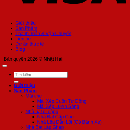
Giới thiệu
Sản Phẩm
Thanh Toán & Vận Chuyển
Liên hệ
Dự án thực tế
Blog
Bản quyền 2026 ©
Nhật Hải
Tìm
kiếm:
Giới thiệu
Sản Phẩm
Mái che
Mái Xếp Cuốn Tự Động
Mái Xếp Lượn Sóng
Nhà bạt di động
Nhà Bạt Gấp Gọn
Nhà Lều Dẫn Lối (Có Bánh Xe)
Nhà Bạt Lắp Ghép