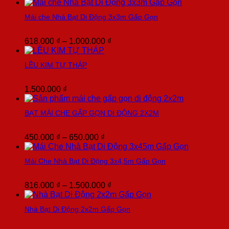
giá:
từ
Mái che Nhà Bạt Di Động 3x3m Gấp Gọn
900.000 ₫
đến
3.200.000 ₫
Khoảng
618.000
₫
–
1.000.000
₫
giá:
từ
LỀU KIM TỰ THÁP
618.000 ₫
đến
1.000.000 ₫
1.500.000
₫
BẠT MÁI CHE GẤP GỌN DI ĐỘNG 2X2M
Khoảng
450.000
₫
–
650.000
₫
giá:
từ
Mái Che Nhà Bạt Di Động 3x4,5m Gấp Gọn
450.000 ₫
đến
650.000 ₫
Khoảng
816.000
₫
–
1.500.000
₫
giá:
từ
Nhà Bạt Di Động 2x2m Gấp Gọn
816.000 ₫
đến