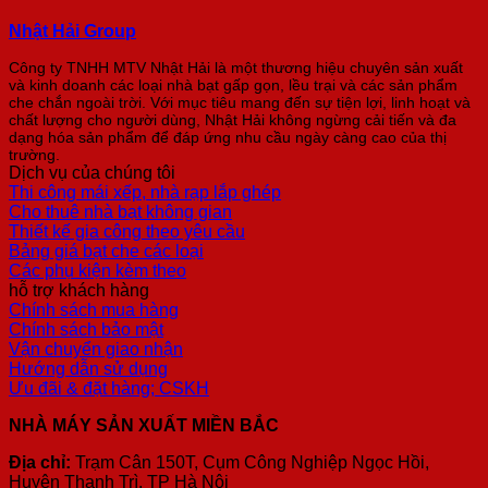
Nhật Hải Group
Công ty TNHH MTV Nhật Hải là một thương hiệu chuyên sản xuất
và kinh doanh các loại nhà bạt gấp gọn, lều trại và các sản phẩm
che chắn ngoài trời. Với mục tiêu mang đến sự tiện lợi, linh hoạt và
chất lượng cho người dùng, Nhật Hải không ngừng cải tiến và đa
dạng hóa sản phẩm để đáp ứng nhu cầu ngày càng cao của thị
trường.
Dịch vụ của chúng tôi
Thi công mái xếp, nhà rạp lắp ghép
Cho thuê nhà bạt không gian
Thiết kế gia công theo yêu cầu
Bảng giá bạt che các loại
Các phụ kiện kèm theo
hỗ trợ khách hàng
Chính sách mua hàng
Chính sách bảo mật
Vận chuyển giao nhận
Hướng dẫn sử dụng
Ưu đãi & đặt hàng; CSKH
NHÀ MÁY SẢN XUẤT MIỀN BẮC
Địa chỉ:
Trạm Cân 150T, Cụm Công Nghiệp Ngọc Hồi,
Huyện Thanh Trì, TP Hà Nội