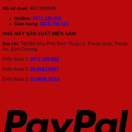
Mã số thuế:
4601605945
Hotline:
0971.189.992
Giao hàng:
0878.700.123
NHÀ MÁY SẢN XUẤT MIỀN NAM
Địa chỉ:
T6/26N Khu Phố Bình Thuận 2, Thuận Giao, Thuận
An, Bình Dương.
Điện thoại 1:
0971.189.992
Điện thoại 2:
05.6663.6667
Điện thoại 3:
03.6666.5553
P