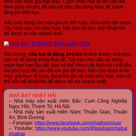
nhìn vào mức giá ban đầu. Cách chọn này sẽ dễ cân đối
hơn giữa chi phí, độ bền và nhu cầu dùng thực tế, tránh
lãng phí tiền bạc.
Nếu bạn đang cần báo giá chi tiết hoặc chưa biết nên chọn
cấu hình nào cho phù hợp, hãy liên hệ trực tiếp Nhật Hải
để được tư vấn nhanh hơn.
Nói chung,
nhà bạt di động 3×4.5m
là kích thước khá vừa
vặn và dễ dùng trong thực tế. Tùy vào nhu cầu sử dụng
ngắn hạn hay lâu dài, bạn có thể chọn cấu hình và chất liệu
bạt phù hợp để cân đối chi phí tốt hơn. Nếu cần tham khảo
mức giá thực tế hoặc đang lăn tăn về mẫu phù hợp, bạn có
thể liên hệ Nhật Hải để được hỗ trợ nhanh nhất.
NHÀ BẠT NHẬT HẢI
– Nhà máy sản xuất miền Bắc: Cụm Công Nghiệp
Ngọc Hồi, Thanh Trì, Hà Nội
– Nhà máy sản xuất miền Nam: Thuận Giao, Thuận
An, Bình Dương
– Fanpage:
https://www.facebook.com/nhathaigroup/
– Youtube:
https://www.youtube.com/@tapdoannhabat
nhathai