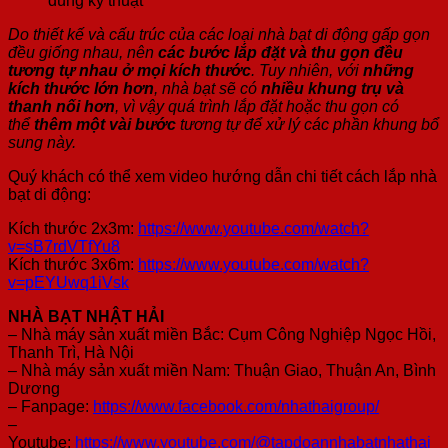
Do thiết kế và cấu trúc của các loại nhà bạt di động gấp gọn
đều giống nhau, nên
các bước lắp đặt và thu gọn đều
tương tự nhau ở mọi kích thước
. Tuy nhiên, với
những
kích thước lớn hơn
, nhà bạt sẽ có
nhiều khung trụ và
thanh nối hơn
, vì vậy quá trình lắp đặt hoặc thu gọn có
thể
thêm một vài bước
tương tự để xử lý các phần khung bổ
sung này.
Quý khách có thể xem video hướng dẫn chi tiết cách lắp nhà
bạt di động:
Kích thước 2x3m:
https://www.youtube.com/watch?
v=sB7rdVTfYu8
Kích thước 3x6m:
https://www.youtube.com/watch?
v=pEYUwq1iVsk
NHÀ BẠT NHẬT HẢI
– Nhà máy sản xuất miền Bắc: Cụm Công Nghiệp Ngọc Hồi,
Thanh Trì, Hà Nội
– Nhà máy sản xuất miền Nam: Thuận Giao, Thuận An, Bình
Dương
– Fanpage:
https://www.facebook.com/nhathaigroup/
–
Youtube:
https://www.youtube.com/@tapdoannhabatnhathai