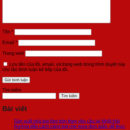
Tên
*
Email
*
Trang web
Lưu tên của tôi, email, và trang web trong trình duyệt này
cho lần bình luận kế tiếp của tôi.
Tìm kiếm
Tìm kiếm
Bài viết
Sản xuất nhà bạt ống tròn theo yêu cầu tại Nhật Hải
Hướng dẫn cách căng bạt che mưa đơn giản, dễ thực