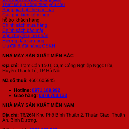
Thiết kế gia công theo yêu cầu
Bảng giá bạt che các loại
Các phụ kiện kèm theo
hỗ trợ khách hàng
Chính sách mua hàng
Chính sách bảo mật
Vận chuyển giao nhận
Hướng dẫn sử dụng
Ưu đãi & đặt hàng; CSKH
NHÀ MÁY SẢN XUẤT MIỀN BẮC
Địa chỉ:
Trạm Cân 150T, Cụm Công Nghiệp Ngọc Hồi,
Huyện Thanh Trì, TP Hà Nội
Mã số thuế:
4601605945
Hotline:
0971.189.992
Giao hàng:
0878.700.123
NHÀ MÁY SẢN XUẤT MIỀN NAM
Địa chỉ:
T6/26N Khu Phố Bình Thuận 2, Thuận Giao, Thuận
An, Bình Dương.