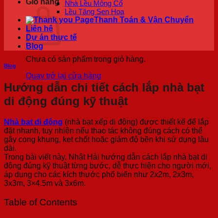
Giỏ hàng
Nhà Lều Mông Cổ
Lều Tăng Sen Hoa
Thanh Toán & Vận Chuyển
Liên hệ
Dự án thực tế
Blog
Chưa có sản phẩm trong giỏ hàng.
Blog
Quay trở lại cửa hàng
Hướng dẫn chi tiết cách lắp nhà bạt
di động đúng kỹ thuật
Nhà bạt di động
(nhà bạt xếp di động) được thiết kế để lắp
đặt nhanh, tuy nhiên nếu thao tác không đúng cách có thể
gây cong khung, kẹt chốt hoặc giảm độ bền khi sử dụng lâu
dài.
Trong bài viết này, Nhật Hải hướng dẫn cách lắp nhà bạt di
động đúng kỹ thuật từng bước, dễ thực hiện cho người mới,
áp dụng cho các kích thước phổ biến như 2x2m, 2x3m,
3x3m, 3×4.5m và 3x6m.
Table of Contents