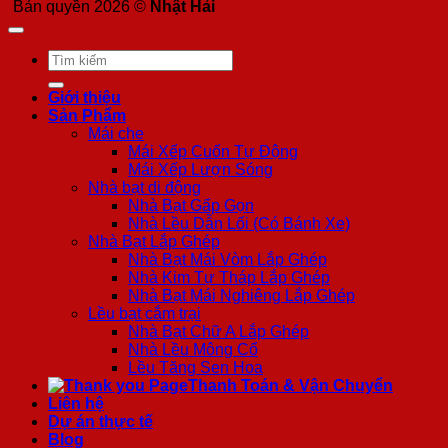
Bản quyền 2026 ©
Nhật Hải
Tìm
kiếm:
Giới thiệu
Sản Phẩm
Mái che
Mái Xếp Cuốn Tự Động
Mái Xếp Lượn Sóng
Nhà bạt di động
Nhà Bạt Gấp Gọn
Nhà Lều Dẫn Lối (Có Bánh Xe)
Nhà Bạt Lắp Ghép
Nhà Bạt Mái Vòm Lắp Ghép
Nhà Kim Tự Tháp Lắp Ghép
Nhà Bạt Mái Nghiêng Lắp Ghép
Lều bạt cắm trại
Nhà Bạt Chữ A Lắp Ghép
Nhà Lều Mông Cổ
Lều Tăng Sen Hoa
Thanh Toán & Vận Chuyển
Liên hệ
Dự án thực tế
Blog