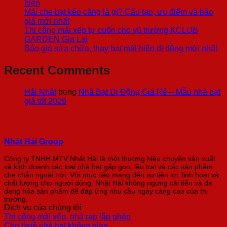
hiện
Mái che bạt kéo căng là gì? Cấu tạo, ưu điểm và báo
giá mới nhất
Thi công mái xếp tự cuốn cho vũ trường KCLUB
GARDEN Gia Lai
Báo giá sửa chữa, thay bạt mái hiên di động mới nhất
Recent Comments
Hải Nhật
trong
Nhà Bạt Di Động Giá Rẻ – Mẫu nhà bạt
giá tốt 2026
Nhật Hải Group
Công ty TNHH MTV Nhật Hải là một thương hiệu chuyên sản xuất
và kinh doanh các loại nhà bạt gấp gọn, lều trại và các sản phẩm
che chắn ngoài trời. Với mục tiêu mang đến sự tiện lợi, linh hoạt và
chất lượng cho người dùng, Nhật Hải không ngừng cải tiến và đa
dạng hóa sản phẩm để đáp ứng nhu cầu ngày càng cao của thị
trường.
Dịch vụ của chúng tôi
Thi công mái xếp, nhà rạp lắp ghép
Cho thuê nhà bạt không gian