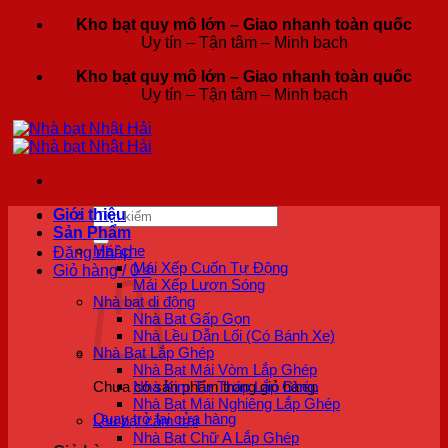
Bỏ
Kho bạt quy mô lớn – Giao nhanh toàn quốc
qua
Uy tín – Tận tâm – Minh bạch
nội
Kho bạt quy mô lớn – Giao nhanh toàn quốc
dung
Uy tín – Tận tâm – Minh bạch
Tìm
Giới thiệu
kiếm:
Sản Phẩm
Mái che
Đăng nhập
Mái Xếp Cuốn Tự Động
Giỏ hàng /
0
₫
Mái Xếp Lượn Sóng
Nhà bạt di động
Nhà Bạt Gấp Gọn
Nhà Lều Dẫn Lối (Có Bánh Xe)
Nhà Bạt Lắp Ghép
Nhà Bạt Mái Vòm Lắp Ghép
Nhà Kim Tự Tháp Lắp Ghép
Chưa có sản phẩm trong giỏ hàng.
Nhà Bạt Mái Nghiêng Lắp Ghép
Quay trở lại cửa hàng
Lều bạt cắm trại
Nhà Bạt Chữ A Lắp Ghép