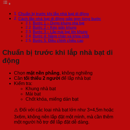
Chuẩn bị trước khi lắp nhà bạt di động
Cách lắp nhà bạt di động gấp gọn từng bước
Bước 1 – Dựng khung nhà bạt
Bước 2 – Kéo giãn khung
Bước 3 – Lắp mái bạt lên khung
Bước 4: Nâng chân và khóa chốt
Bước 5: Điều chỉnh chiều cao
Chuẩn bị trước khi lắp nhà bạt di
động
Chọn
mặt nền phẳng
, không nghiêng
Cần
tối thiểu 2 người
để lắp nhà bạt
Kiểm tra:
Khung nhà bạt
Mái bạt
Chốt khóa, miếng dán bạt
⚠️ Đối với các loại nhà bạt lớn như 3×4,5m hoặc
3x6m, không nên lắp đặt một mình, mà cần thêm
một người hỗ trợ để lắp đặt dễ dàng.