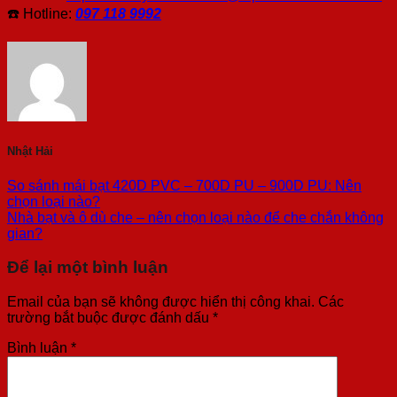
☎️ Hotline:
097 118 9992
Nhật Hải
So sánh mái bạt 420D PVC – 700D PU – 900D PU: Nên
chọn loại nào?
Nhà bạt và ô dù che – nên chọn loại nào để che chắn không
gian?
Để lại một bình luận
Email của bạn sẽ không được hiển thị công khai.
Các
trường bắt buộc được đánh dấu
*
Bình luận
*