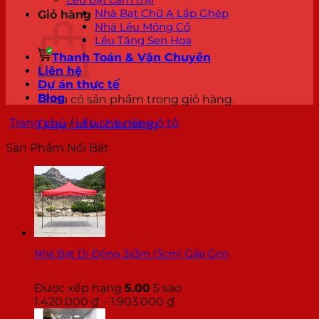
Nhà Bạt Chữ A Lắp Ghép
Giỏ hàng
Nhà Lều Mông Cổ
Lều Tăng Sen Hoa
Thanh Toán & Vận Chuyển
Liên hệ
Dự án thực tế
Blog
Chưa có sản phẩm trong giỏ hàng.
Trang chủ
/
Lều che năng ô tô
Quay trở lại cửa hàng
Sản Phẩm Nổi Bật
Nhà Bạt Di Động 3x3m (3cm) Gấp Gọn
Được xếp hạng
5.00
5 sao
Khoảng
1.420.000
₫
–
1.903.000
₫
giá: