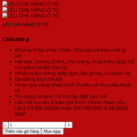
LỀU CHE NẮNG Ô TÔ
1.350.000
₫
Khung thép chắc chắn, chịu lực và hạn chế gỉ
sét
Mái bạt chống thấm, che nắng mưa hiệu quả, hỗ
trợ giảm nhiệt cho xe
Nhiều kiểu dáng: gấp gọn, lắp ghép, có bánh xe
Đa dạng kích thước
Nhận gia công theo kích thước và nhu cầu thực
tế
Thi công nhanh, hỗ trợ lắp đặt tận nơi
Liên hệ tư vấn & báo giá (kích thước theo yêu
cầu): 03 555 66656 hoặc 097.118.9992 & 05 6663
6667
LỀU
CHE
Thêm vào giỏ hàng
Mua ngay
NẮNG