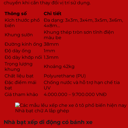
chuyển khi cần thay đổi vị trí sử dụng.
Thông số
Chi tiết
Kích thước phổ
Đa dạng: 3x3m, 3x4m, 3x5m, 3x6m,
biến
4x8m…
Khung thép tròn sơn tĩnh điện
Khung sườn
màu be
Đường kính ống
38mm
Độ dày ống
1mm
Độ dày khớp nối
1.3mm
Trọng lượng
Khoảng 42kg
khung
Chất liệu bạt
Polyurethane (PU)
Đặc điểm mái
Chống nước và hỗ trợ hạn chế tia
bạt
UV
Giá tham khảo
4.000.000 – 9.700.000 VNĐ
Nhà bạt chữ A lắp ghép
Nhà bạt xếp di động có bánh xe