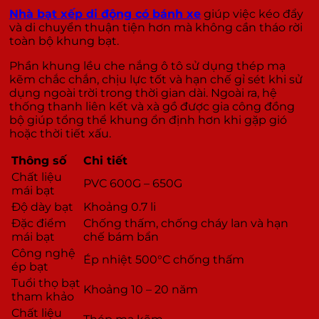
Nhà bạt xếp di động có bánh xe
giúp việc kéo đẩy
và di chuyển thuận tiện hơn mà không cần tháo rời
toàn bộ khung bạt.
Phần khung lều che nắng ô tô sử dụng thép mạ
kẽm chắc chắn, chịu lực tốt và hạn chế gỉ sét khi sử
dụng ngoài trời trong thời gian dài. Ngoài ra, hệ
thống thanh liên kết và xà gồ được gia công đồng
bộ giúp tổng thể khung ổn định hơn khi gặp gió
hoặc thời tiết xấu.
Thông số
Chi tiết
Chất liệu
PVC 600G – 650G
mái bạt
Độ dày bạt
Khoảng 0.7 li
Đặc điểm
Chống thấm, chống cháy lan và hạn
mái bạt
chế bám bẩn
Công nghệ
Ép nhiệt 500°C chống thấm
ép bạt
Tuổi thọ bạt
Khoảng 10 – 20 năm
tham khảo
Chất liệu