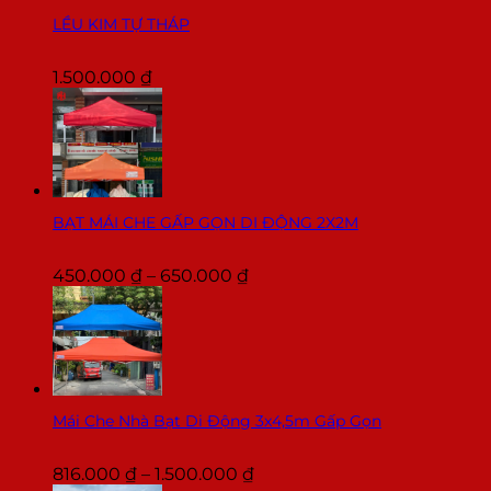
LỀU KIM TỰ THÁP
1.500.000
₫
BẠT MÁI CHE GẤP GỌN DI ĐỘNG 2X2M
Khoảng
450.000
₫
–
650.000
₫
giá:
từ
450.000 ₫
đến
650.000 ₫
Mái Che Nhà Bạt Di Động 3x4,5m Gấp Gọn
Khoảng
816.000
₫
–
1.500.000
₫