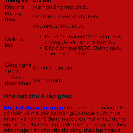
Thông số
Chi tiết
Kiểu mái
Mái nghiêng một chiều
Khung
D42mm – D48mm mạ kẽm
thép
PVC 600G / PVC 650G
Đặc điểm bạt 600G: Chống cháy,
Chất liệu
chống UV và hạn chế bám bụi
bạt
Đặc điểm bạt 650G: Chống rách,
chịu mài mòn tốt
Công nghệ
Ép nhiệt cao tần
ép bạt
Tuổi thọ
Trên 10 năm
tham khảo
Nhà bạt chữ A lắp ghép
Nhà bạt chữ A lắp ghép
là dòng lều che nắng ô tô
có thiết kế mái dốc hai bên giúp thoát nước mưa
nhanh và hạn chế đọng nước trên mái khi sử dụng
ngoài trời. Phần khung được thiết kế dạng lắp ghép
nên thuận tiện cho việc thi công, tháo lắp hoặc di