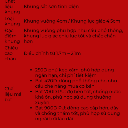
Chất
liệu
Khung sắt sơn tĩnh điện
khung
Loại
Khung vuông 4cm / Khung lục giác 4.5cm
khung
Đặc
Khung vuông phù hợp nhu cầu phổ thông,
điểm
khung lục giác chịu lực tốt và chắc chắn
khung
hơn
Chiều
cao
Điều chỉnh từ 1.7m – 2.1m
chân
250D phủ keo xám: phù hợp dùng
ngắn hạn, chi phí tiết kiệm
Bạt 420D: dòng phổ thông cho nhu
cầu che nắng mưa cơ bản
Chất
Bạt 700D PU: độ bền tốt, chống nước
liệu mái
khá ổn, phù hợp sử dụng thường
bạt
xuyên
Bạt 900D PU: dòng cao cấp hơn, dày
và chống thấm tốt, phù hợp sử dụng
ngoài trời lâu dài