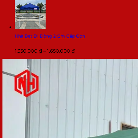
giá:
từ
816.000 ₫
đến
1.500.000 ₫
Nhà Bạt Di Động 2x2m Gấp Gọn
Khoảng
1.350.000
₫
–
1.650.000
₫
giá:
từ
1.350.000 ₫
đến
1.650.000 ₫