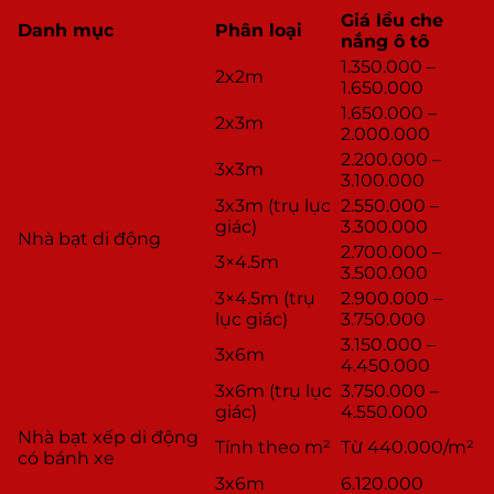
Giá lều che
Danh mục
Phân loại
nắng ô tô
1.350.000 –
2x2m
1.650.000
1.650.000 –
2x3m
2.000.000
2.200.000 –
3x3m
3.100.000
3x3m (trụ lục
2.550.000 –
giác)
3.300.000
Nhà bạt di động
2.700.000 –
3×4.5m
3.500.000
3×4.5m (trụ
2.900.000 –
lục giác)
3.750.000
3.150.000 –
3x6m
4.450.000
3x6m (trụ lục
3.750.000 –
giác)
4.550.000
Nhà bạt xếp di động
Tính theo m²
Từ 440.000/m²
có bánh xe
3x6m
6.120.000