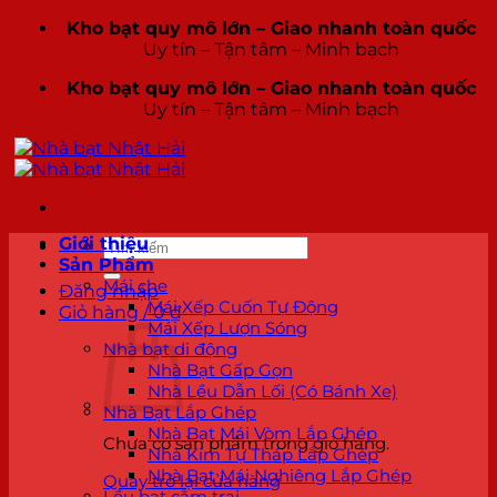
Bỏ
Kho bạt quy mô lớn – Giao nhanh toàn quốc
qua
Uy tín – Tận tâm – Minh bạch
nội
Kho bạt quy mô lớn – Giao nhanh toàn quốc
dung
Uy tín – Tận tâm – Minh bạch
Giới thiệu
Tìm
Sản Phẩm
kiếm:
Mái che
Đăng nhập
Mái Xếp Cuốn Tự Động
Giỏ hàng /
0
₫
Mái Xếp Lượn Sóng
Nhà bạt di động
Nhà Bạt Gấp Gọn
Nhà Lều Dẫn Lối (Có Bánh Xe)
Nhà Bạt Lắp Ghép
Nhà Bạt Mái Vòm Lắp Ghép
Chưa có sản phẩm trong giỏ hàng.
Nhà Kim Tự Tháp Lắp Ghép
Nhà Bạt Mái Nghiêng Lắp Ghép
Quay trở lại cửa hàng
Lều bạt cắm trại