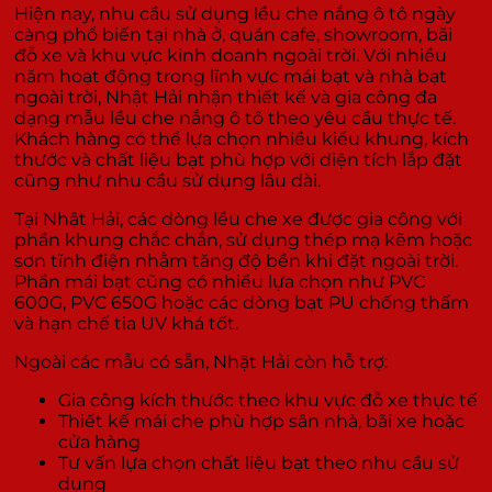
Hiện nay, nhu cầu sử dụng lều che nắng ô tô ngày
càng phổ biến tại nhà ở, quán cafe, showroom, bãi
đỗ xe và khu vực kinh doanh ngoài trời. Với nhiều
năm hoạt động trong lĩnh vực mái bạt và nhà bạt
ngoài trời, Nhật Hải nhận thiết kế và gia công đa
dạng mẫu lều che nắng ô tô theo yêu cầu thực tế.
Khách hàng có thể lựa chọn nhiều kiểu khung, kích
thước và chất liệu bạt phù hợp với diện tích lắp đặt
cũng như nhu cầu sử dụng lâu dài.
Tại Nhật Hải, các dòng lều che xe được gia công với
phần khung chắc chắn, sử dụng thép mạ kẽm hoặc
sơn tĩnh điện nhằm tăng độ bền khi đặt ngoài trời.
Phần mái bạt cũng có nhiều lựa chọn như PVC
600G, PVC 650G hoặc các dòng bạt PU chống thấm
và hạn chế tia UV khá tốt.
Ngoài các mẫu có sẵn, Nhật Hải còn hỗ trợ:
Gia công kích thước theo khu vực đỗ xe thực tế
Thiết kế mái che phù hợp sân nhà, bãi xe hoặc
cửa hàng
Tư vấn lựa chọn chất liệu bạt theo nhu cầu sử
dụng