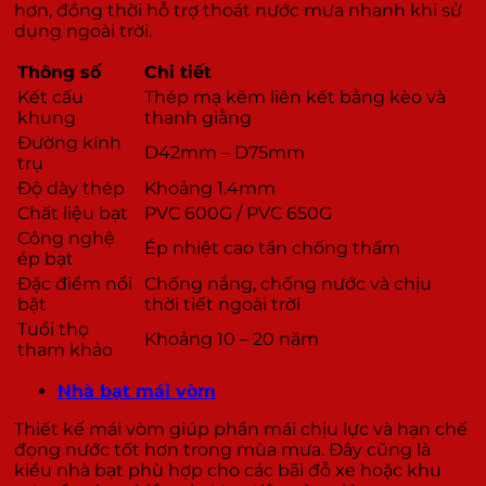
hơn, đồng thời hỗ trợ thoát nước mưa nhanh khi sử
dụng ngoài trời.
Thông số
Chi tiết
Kết cấu
Thép mạ kẽm liên kết bằng kèo và
khung
thanh giằng
Đường kính
D42mm – D75mm
trụ
Độ dày thép
Khoảng 1.4mm
Chất liệu bạt
PVC 600G / PVC 650G
Công nghệ
Ép nhiệt cao tần chống thấm
ép bạt
Đặc điểm nổi
Chống nắng, chống nước và chịu
bật
thời tiết ngoài trời
Tuổi thọ
Khoảng 10 – 20 năm
tham khảo
Nhà bạt mái vòm
Thiết kế mái vòm giúp phần mái chịu lực và hạn chế
đọng nước tốt hơn trong mùa mưa. Đây cũng là
kiểu nhà bạt phù hợp cho các bãi đỗ xe hoặc khu