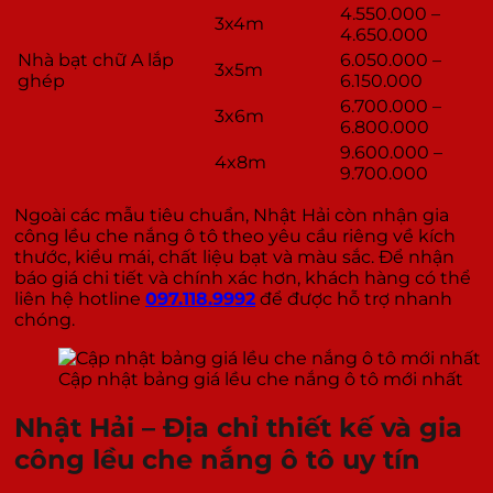
4.550.000 –
3x4m
4.650.000
Nhà bạt chữ A lắp
6.050.000 –
3x5m
ghép
6.150.000
6.700.000 –
3x6m
6.800.000
9.600.000 –
4x8m
9.700.000
Ngoài các mẫu tiêu chuẩn, Nhật Hải còn nhận gia
công lều che nắng ô tô theo yêu cầu riêng về kích
thước, kiểu mái, chất liệu bạt và màu sắc. Để nhận
báo giá chi tiết và chính xác hơn, khách hàng có thể
liên hệ hotline
097.118.9992
để được hỗ trợ nhanh
chóng.
Cập nhật bảng giá lều che nắng ô tô mới nhất
Nhật Hải – Địa chỉ thiết kế và gia
công lều che nắng ô tô uy tín