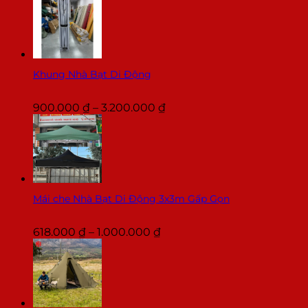
từ
1.420.000 ₫
đến
1.903.000 ₫
Khung Nhà Bạt Di Động
Khoảng
900.000
₫
–
3.200.000
₫
giá:
từ
900.000 ₫
đến
3.200.000 ₫
Mái che Nhà Bạt Di Động 3x3m Gấp Gọn
Khoảng
618.000
₫
–
1.000.000
₫
giá:
từ
618.000 ₫
đến
1.000.000 ₫