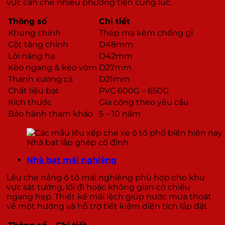
vực cần che nhiều phương tiện cùng lúc.
Thông số
Chi tiết
Khung chính
Thép mạ kẽm chống gỉ
Cột tăng chỉnh
D48mm
Lõi nâng hạ
D42mm
Kèo ngang & kèo vòm
D27mm
Thanh xương cá
D21mm
Chất liệu bạt
PVC 600G – 650G
Kích thước
Gia công theo yêu cầu
Bảo hành tham khảo
5 – 10 năm
Nhà bạt lắp ghép cố định
Nhà bạt mái nghiêng
Lều che nắng ô tô mái nghiêng phù hợp cho khu
vực sát tường, lối đi hoặc không gian có chiều
ngang hẹp. Thiết kế mái lệch giúp nước mưa thoát
về một hướng và hỗ trợ tiết kiệm diện tích lắp đặt.