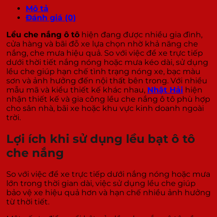
Ô
Mô tả
TÔ
Đánh giá (0)
số
Lều che nắng ô tô
hiện đang được nhiều gia đình,
lượng
cửa hàng và bãi đỗ xe lựa chọn nhờ khả năng che
nắng, che mưa hiệu quả. So với việc để xe trực tiếp
dưới thời tiết nắng nóng hoặc mưa kéo dài, sử dụng
lều che giúp hạn chế tình trạng nóng xe, bạc màu
sơn và ảnh hưởng đến nội thất bên trong. Với nhiều
mẫu mã và kiểu thiết kế khác nhau,
Nhật Hải
hiện
nhận thiết kế và gia công lều che nắng ô tô phù hợp
cho sân nhà, bãi xe hoặc khu vực kinh doanh ngoài
trời.
Lợi ích khi sử dụng lều bạt ô tô
che nắng
So với việc để xe trực tiếp dưới nắng nóng hoặc mưa
lớn trong thời gian dài, việc sử dụng lều che giúp
bảo vệ xe hiệu quả hơn và hạn chế nhiều ảnh hưởng
từ thời tiết.