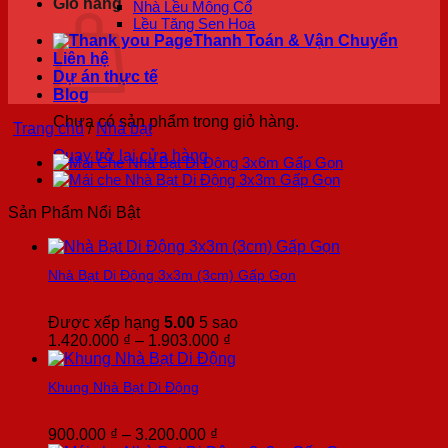
Giỏ hàng
Nhà Lều Mông Cổ
Lều Tăng Sen Hoa
Thanh Toán & Vận Chuyển
Liên hệ
Dự án thực tế
Blog
Chưa có sản phẩm trong giỏ hàng.
Trang chủ
/
Nhà bạt
Quay trở lại cửa hàng
Sản Phẩm Nổi Bật
Nhà Bạt Di Động 3x3m (3cm) Gấp Gọn
Được xếp hạng
5.00
5 sao
Khoảng
1.420.000
₫
–
1.903.000
₫
giá:
từ
Khung Nhà Bạt Di Động
1.420.000 ₫
đến
1.903.000 ₫
Khoảng
900.000
₫
–
3.200.000
₫