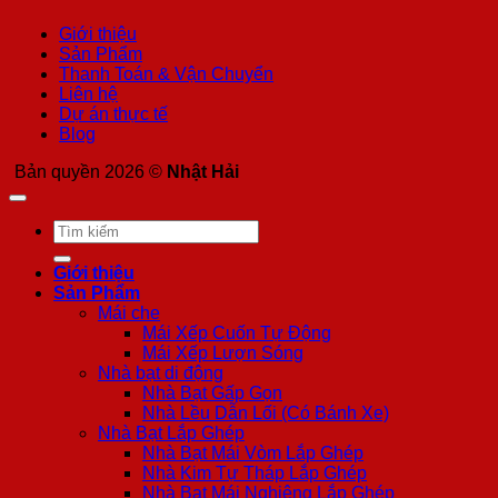
Giới thiệu
Sản Phẩm
Thanh Toán & Vận Chuyển
Liên hệ
Dự án thực tế
Blog
Bản quyền 2026 ©
Nhật Hải
Tìm
kiếm:
Giới thiệu
Sản Phẩm
Mái che
Mái Xếp Cuốn Tự Động
Mái Xếp Lượn Sóng
Nhà bạt di động
Nhà Bạt Gấp Gọn
Nhà Lều Dẫn Lối (Có Bánh Xe)
Nhà Bạt Lắp Ghép
Nhà Bạt Mái Vòm Lắp Ghép
Nhà Kim Tự Tháp Lắp Ghép
Nhà Bạt Mái Nghiêng Lắp Ghép