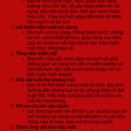
Bạt cũ thường bị mục, rách, giảm khả năng
chống chịu thời tiết, dễ gây nguy hiểm khi sử
dụng, đặc biệt trong điều kiện gió mạnh hoặc
mưa lớn. Thay bạt mới giúp đảm bảo an toàn
cho người và tài sản.
Cải thiện hiệu suất sử dụng
:
Bạt mới có khả năng chống thấm nước, chống
tia UV, cách nhiệt tốt hơn, giúp nâng cao hiệu
quả sử dụng so với bạt đã cũ, bạc màu hoặc
mất chức năng bảo vệ.
Tăng tính thẩm mỹ
:
Bạt mới, màu sắc tươi sáng và sạch sẽ giúp
không gian sử dụng trở nên chuyên nghiệp và
bắt mắt hơn, đặc biệt quan trọng trong các sự
kiện hoặc kinh doanh.
Kéo dài tuổi thọ khung bạt
:
Bạt cũ có thể thấm nước hoặc bị rách, gây ảnh
hưởng đến khung bạt (ví dụ: khung thép có thể
bị gỉ sét). Việc thay bạt giúp bảo vệ và kéo dài
tuổi thọ cho khung.
Tối ưu chi phí vận hành
:
Sử dụng bạt mới với độ bền cao và phù hợp với
môi trường sử dụng có thể tiết kiệm chi phí sửa
chữa, bảo trì hoặc thay thế thường xuyên.
Thích ứng với nhu cầu mới
: