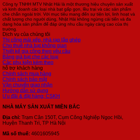
Công ty TNHH MTV Nhật Hải là một thương hiệu chuyên sản xuất
và kinh doanh các loại nhà bạt gấp gọn, lều trại và các sản phẩm
che chắn ngoài trời. Với mục tiêu mang đến sự tiện lợi, linh hoạt và
chất lượng cho người dùng, Nhật Hải không ngừng cải tiến và đa
dạng hóa sản phẩm để đáp ứng nhu cầu ngày càng cao của thị
trường.
Dịch vụ của chúng tôi
Thi công mái xếp, nhà rạp lắp ghép
Cho thuê nhà bạt không gian
Thiết kế gia công theo yêu cầu
Bảng giá bạt che các loại
Các phụ kiện kèm theo
hỗ trợ khách hàng
Chính sách mua hàng
Chính sách bảo mật
Vận chuyển giao nhận
Hướng dẫn sử dụng
Ưu đãi & đặt hàng; CSKH
NHÀ MÁY SẢN XUẤT MIỀN BẮC
Địa chỉ:
Trạm Cân 150T, Cụm Công Nghiệp Ngọc Hồi,
Huyện Thanh Trì, TP Hà Nội
Mã số thuế:
4601605945