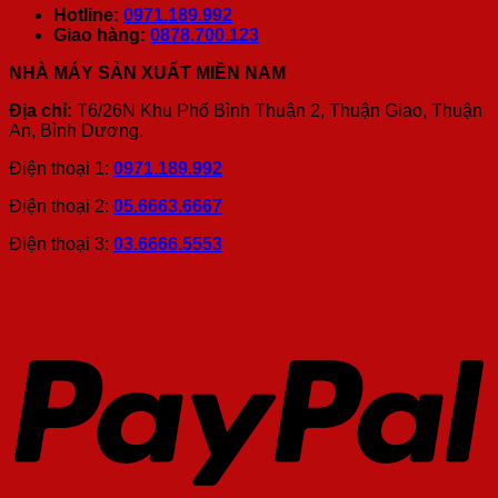
Hotline:
0971.189.992
Giao hàng:
0878.700.123
NHÀ MÁY SẢN XUẤT MIỀN NAM
Địa chỉ:
T6/26N Khu Phố Bình Thuận 2, Thuận Giao, Thuận
An, Bình Dương.
Điện thoại 1:
0971.189.992
Điện thoại 2:
05.6663.6667
Điện thoại 3:
03.6666.5553
P