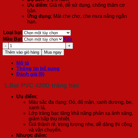
Ưu điểm
: Giá rẻ, dễ sử dụng, chống thấm cơ
bản.
Ứng dụng
: Mái che chợ, che mưa nắng ngắn
hạn.
Loại bạt
Màu Bạt
Xóa
Mái
Che
Thêm vào giỏ hàng
Mua ngay
Nhà
Bạt
Mô tả
Di
Thông tin bổ sung
Động
Đánh giá (0)
3x4,5m
Gấp
1.
Bạt PVC 420D tráng bạc
Gọn
số
Ưu điểm:
lượng
Màu sắc đa dạng: Đỏ, đỏ mận, xanh dương, be,
xanh lá.
Lớp tráng bạc tăng khả năng phản xạ ánh sáng,
giảm hấp thụ nhiệt.
Giá thành rẻ, trọng lượng nhẹ, dễ dàng thi công
và vận chuyển.
Nhược điểm: