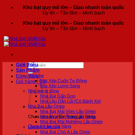
Bỏ
Kho bạt quy mô lớn – Giao nhanh toàn quốc
qua
Uy tín – Tận tâm – Minh bạch
nội
Kho bạt quy mô lớn – Giao nhanh toàn quốc
dung
Uy tín – Tận tâm – Minh bạch
Tìm
Giới thiệu
kiếm:
Sản Phẩm
Mái che
Đăng nhập
Mái Xếp Cuốn Tự Động
Giỏ hàng /
0
₫
Mái Xếp Lượn Sóng
Nhà bạt di động
Nhà Bạt Gấp Gọn
Nhà Lều Dẫn Lối (Có Bánh Xe)
Nhà Bạt Lắp Ghép
Nhà Bạt Mái Vòm Lắp Ghép
Nhà Kim Tự Tháp Lắp Ghép
Chưa có sản phẩm trong giỏ hàng.
Nhà Bạt Mái Nghiêng Lắp Ghép
Quay trở lại cửa hàng
Lều bạt cắm trại
Nhà Bạt Chữ A Lắp Ghép