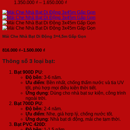
1.500.000 ₫
Khoảng
1.350.000
₫
–
1.650.000
₫
giá:
từ
1.350.000 ₫
đến
1.650.000 ₫
Mái Che Nhà Bạt Di Động 3×4,5m Gấp Gọn
816.000
₫
–
1.500.000
₫
Khoảng
giá:
Thông số 3 loại bạt
:
từ
816.000 ₫
đến
Bạt 900D PU
:
1.500.000 ₫
Độ bền
: 3-6 năm.
Ưu điểm
: Bền nhất, chống thấm nước và tia UV
tốt, phù hợp mọi điều kiện thời tiết.
Ứng dụng
: Dùng cho nhà bạt sự kiện, công trình
ngoài trời.
Bạt 700D PU
:
Độ bền
: 2-4 năm.
Ưu điểm
: Nhẹ, giá hợp lý, chống nước tốt.
Ứng dụng
: Nhà bạt di động, mái che tạm thời.
Bạt PVC 420D
:
Độ bền
: 1-1.5 năm.