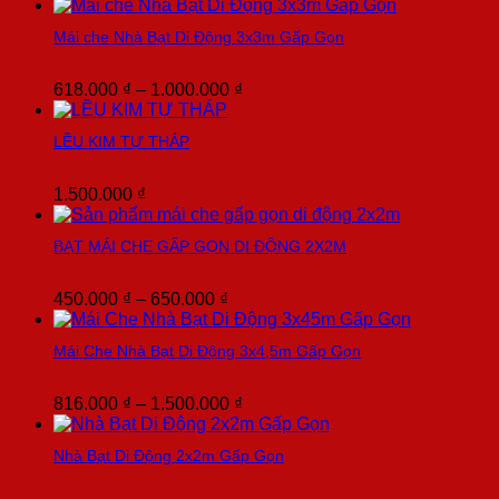
giá:
từ
Mái che Nhà Bạt Di Động 3x3m Gấp Gọn
900.000 ₫
đến
3.200.000 ₫
Khoảng
618.000
₫
–
1.000.000
₫
giá:
từ
LỀU KIM TỰ THÁP
618.000 ₫
đến
1.000.000 ₫
1.500.000
₫
BẠT MÁI CHE GẤP GỌN DI ĐỘNG 2X2M
Khoảng
450.000
₫
–
650.000
₫
giá:
từ
Mái Che Nhà Bạt Di Động 3x4,5m Gấp Gọn
450.000 ₫
đến
650.000 ₫
Khoảng
816.000
₫
–
1.500.000
₫
giá:
từ
Nhà Bạt Di Động 2x2m Gấp Gọn
816.000 ₫
đến