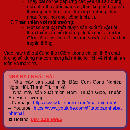
Thay bạt có thể đáp ứng các yêu cầu sử dụng
mới như thay đổi màu sắc, thiết kế phù hợp với
thương hiệu hoặc môi trường sử dụng khác
nhau (chợ, hội chợ, công trình…).
Thân thiện với môi trường
:
Một số loại bạt mới được sản xuất từ vật liệu
thân thiện với môi trường, dễ tái chế, giảm tác
động tiêu cực lên môi trường so với các loại bạt
truyền thống.
Việc thay thế bạt đúng thời điểm không chỉ cải thiện chất
lượng sử dụng mà còn mang lại nhiều lợi ích về kinh tế, an
toàn và thẩm mỹ.
NHÀ BẠT NHẬT HẢI
– Nhà máy sản xuất miền Bắc: Cụm Công Nghiệp
Ngọc Hồi, Thanh Trì, Hà Nội
– Nhà máy sản xuất miền Nam: Thuận Giao, Thuận
An, Bình Dương
– Fanpage:
https://www.facebook.com/nhathaigroup/
– Youtube:
https://www.youtube.com/@tapdoannhabat
nhathai
097 118 9992
☎️ Hotline: