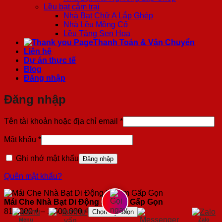
Lều bạt cắm trại
Nhà Bạt Chữ A Lắp Ghép
Nhà Lều Mông Cổ
Lều Tăng Sen Hoa
Thanh Toán & Vận Chuyển
Liên hệ
Dự án thực tế
Blog
Đăng nhập
Đăng nhập
Bắt
Tên tài khoản hoặc địa chỉ email
*
buộc
Bắt
Mật khẩu
*
buộc
Ghi nhớ mật khẩu
Đăng nhập
Quên mật khẩu?
Mái Che Nhà Bạt Di Động 3×4,5m Gấp Gọn
Khoảng
816.000
₫
–
1.500.000
₫
Chọn tùy chọn
giá:
Menu
Zalo