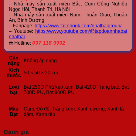
– Nhà máy sản xuất miền Bắc: Cụm Công Nghiệp
Ngọc Hồi, Thanh Trì, Hà Nội
– Nhà máy sản xuất miền Nam: Thuận Giao, Thuận
An, Bình Dương
– Fanpage:
https://www.facebook.com/nhathaigroup/
– Youtube:
https://www.youtube.com/@tapdoannhabat
nhathai
097 118 9992
☎️ Hotline:
Cân
Không áp dụng
nặng
Kích
50 × 50 × 20 cm
thước
Loại
Bạt 250D Phủ keo xám, Bạt 420D Tráng bạc, Bạt
bạt
700D PU, Bạt 900D PU
Màu
Cam, Đỏ đô, Trắng kem, Xanh dương, Xanh lá
Bạt
đậm, Xanh rêu
Đánh giá