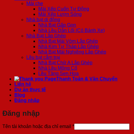
Mái che
Mái Xếp Cuốn Tự Động
Mái Xếp Lượn Sóng
Nhà bạt di động
Nhà Bạt Gấp Gọn
Nhà Lều Dẫn Lối (Có Bánh Xe)
Nhà Bạt Lắp Ghép
Nhà Bạt Mái Vòm Lắp Ghép
Nhà Kim Tự Tháp Lắp Ghép
Nhà Bạt Mái Nghiêng Lắp Ghép
Lều bạt cắm trại
Nhà Bạt Chữ A Lắp Ghép
Nhà Lều Mông Cổ
Lều Tăng Sen Hoa
Thanh Toán & Vận Chuyển
Liên hệ
Dự án thực tế
Blog
Đăng nhập
Đăng nhập
Bắt
Tên tài khoản hoặc địa chỉ email
*
buộc