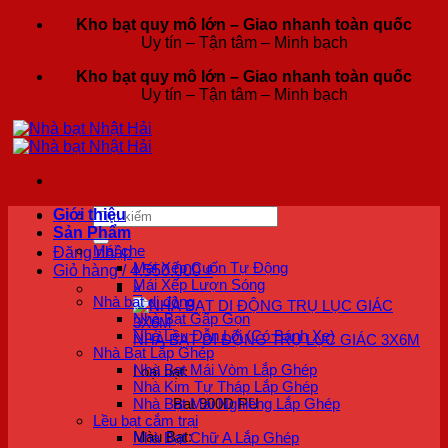
Bỏ
Kho bạt quy mô lớn – Giao nhanh toàn quốc
qua
Uy tín – Tận tâm – Minh bạch
nội
Kho bạt quy mô lớn – Giao nhanh toàn quốc
dung
Uy tín – Tận tâm – Minh bạch
Tìm
Giới thiệu
kiếm:
Sản Phẩm
Mái che
Đăng nhập
Mái Xếp Cuốn Tự Động
Giỏ hàng /
4.550.000
₫
Mái Xếp Lượn Sóng
×
Nhà bạt di động
Nhà Bạt Gấp Gọn
Nhà Lều Dẫn Lối (Có Bánh Xe)
NHÀ BẠT DI ĐỘNG TRỤ LỤC GIÁC 3X6M
Nhà Bạt Lắp Ghép
Nhà Bạt Mái Vòm Lắp Ghép
Loại bạt:
Nhà Kim Tự Tháp Lắp Ghép
Nhà Bạt Mái Nghiêng Lắp Ghép
Bạt 900D PU
Lều bạt cắm trại
Màu Bạt:
Nhà Bạt Chữ A Lắp Ghép