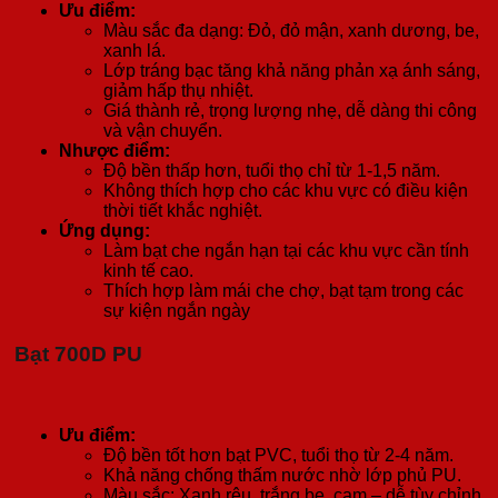
số
Ưu điểm:
lượng
Màu sắc đa dạng: Đỏ, đỏ mận, xanh dương, be,
xanh lá.
Lớp tráng bạc tăng khả năng phản xạ ánh sáng,
giảm hấp thụ nhiệt.
Giá thành rẻ, trọng lượng nhẹ, dễ dàng thi công
và vận chuyển.
Nhược điểm:
Độ bền thấp hơn, tuổi thọ chỉ từ 1-1,5 năm.
Không thích hợp cho các khu vực có điều kiện
thời tiết khắc nghiệt.
Ứng dụng:
Làm bạt che ngắn hạn tại các khu vực cần tính
kinh tế cao.
Thích hợp làm mái che chợ, bạt tạm trong các
sự kiện ngắn ngày
Bạt 700D PU
Ưu điểm:
Độ bền tốt hơn bạt PVC, tuổi thọ từ 2-4 năm.
Khả năng chống thấm nước nhờ lớp phủ PU.
Màu sắc: Xanh rêu, trắng be, cam – dễ tùy chỉnh