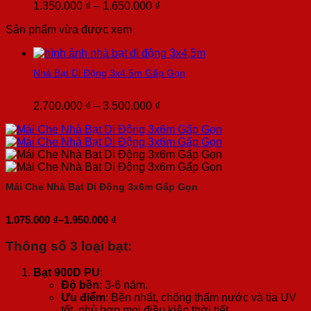
1.500.000 ₫
Khoảng
1.350.000
₫
–
1.650.000
₫
giá:
Sản phẩm vừa được xem
từ
1.350.000 ₫
đến
1.650.000 ₫
Nhà Bạt Di Động 3x4.5m Gấp Gọn
Khoảng
2.700.000
₫
–
3.500.000
₫
giá:
từ
2.700.000 ₫
đến
3.500.000 ₫
Mái Che Nhà Bạt Di Động 3x6m Gấp Gọn
1.075.000
₫
–
1.950.000
₫
Khoảng
giá:
Thông số 3 loại bạt
:
từ
1.075.000 ₫
đến
Bạt 900D PU
:
1.950.000 ₫
Độ bền
: 3-6 năm.
Ưu điểm
: Bền nhất, chống thấm nước và tia UV
tốt, phù hợp mọi điều kiện thời tiết.