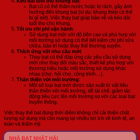
Kéo dài tuổi thọ khung bạt
:
Bạt cũ có thể thấm nước hoặc bị rách, gây ảnh
hưởng đến khung bạt (ví dụ: khung thép có thể
bị gỉ sét). Việc thay bạt giúp bảo vệ và kéo dài
tuổi thọ cho khung.
Tối ưu chi phí vận hành
:
Sử dụng bạt mới với độ bền cao và phù hợp với
môi trường sử dụng có thể tiết kiệm chi phí sửa
chữa, bảo trì hoặc thay thế thường xuyên.
Thích ứng với nhu cầu mới
:
Thay bạt có thể đáp ứng các yêu cầu sử dụng
mới như thay đổi màu sắc, thiết kế phù hợp với
thương hiệu hoặc môi trường sử dụng khác
nhau (chợ, hội chợ, công trình…).
Thân thiện với môi trường
:
Một số loại bạt mới được sản xuất từ vật liệu
thân thiện với môi trường, dễ tái chế, giảm tác
động tiêu cực lên môi trường so với các loại bạt
truyền thống.
Việc thay thế bạt đúng thời điểm không chỉ cải thiện chất
lượng sử dụng mà còn mang lại nhiều lợi ích về kinh tế, an
toàn và thẩm mỹ.
NHÀ BẠT NHẬT HẢI