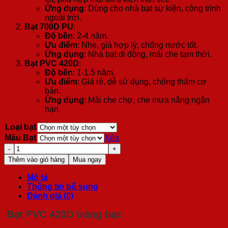
Ứng dụng
: Dùng cho nhà bạt sự kiện, công trình
ngoài trời.
Bạt 700D PU
:
Độ bền
: 2-4 năm.
Ưu điểm
: Nhẹ, giá hợp lý, chống nước tốt.
Ứng dụng
: Nhà bạt di động, mái che tạm thời.
Bạt PVC 420D
:
Độ bền
: 1-1.5 năm.
Ưu điểm
: Giá rẻ, dễ sử dụng, chống thấm cơ
bản.
Ứng dụng
: Mái che chợ, che mưa nắng ngắn
hạn.
Loại bạt
Màu Bạt
Xóa
Mái
Che
Thêm vào giỏ hàng
Mua ngay
Nhà
Bạt
Mô tả
Di
Thông tin bổ sung
Động
Đánh giá (0)
3x6m
Gấp
Bạt PVC 420D tráng bạc
Gọn