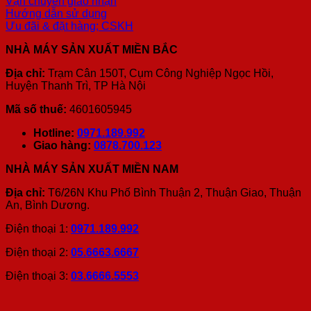
Vận chuyển giao nhận
Hướng dẫn sử dụng
Ưu đãi & đặt hàng; CSKH
NHÀ MÁY SẢN XUẤT MIỀN BẮC
Địa chỉ:
Trạm Cân 150T, Cụm Công Nghiệp Ngọc Hồi,
Huyện Thanh Trì, TP Hà Nội
Mã số thuế:
4601605945
Hotline:
0971.189.992
Giao hàng:
0878.700.123
NHÀ MÁY SẢN XUẤT MIỀN NAM
Địa chỉ:
T6/26N Khu Phố Bình Thuận 2, Thuận Giao, Thuận
An, Bình Dương.
Điện thoại 1:
0971.189.992
Điện thoại 2:
05.6663.6667
Điện thoại 3:
03.6666.5553