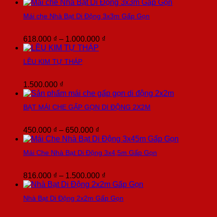
giá:
từ
Mái che Nhà Bạt Di Động 3x3m Gấp Gọn
900.000 ₫
đến
3.200.000 ₫
Khoảng
618.000
₫
–
1.000.000
₫
giá:
từ
LỀU KIM TỰ THÁP
618.000 ₫
đến
1.000.000 ₫
1.500.000
₫
BẠT MÁI CHE GẤP GỌN DI ĐỘNG 2X2M
Khoảng
450.000
₫
–
650.000
₫
giá:
từ
Mái Che Nhà Bạt Di Động 3x4,5m Gấp Gọn
450.000 ₫
đến
650.000 ₫
Khoảng
816.000
₫
–
1.500.000
₫
giá:
từ
Nhà Bạt Di Động 2x2m Gấp Gọn
816.000 ₫
đến